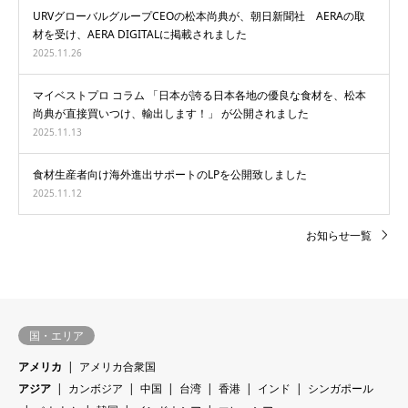
URVグローバルグループCEOの松本尚典が、朝日新聞社 AERAの取
材を受け、AERA DIGITALに掲載されました
2025.11.26
マイベストプロ コラム 「日本が誇る日本各地の優良な食材を、松本
尚典が直接買いつけ、輸出します！」 が公開されました
2025.11.13
食材生産者向け海外進出サポートのLPを公開致しました
2025.11.12
お知らせ一覧
国・エリア
アメリカ
アメリカ合衆国
アジア
カンボジア
中国
台湾
香港
インド
シンガポール