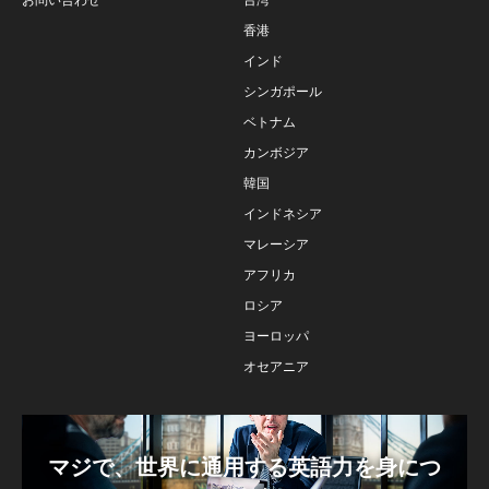
香港
インド
シンガポール
ベトナム
カンボジア
韓国
インドネシア
マレーシア
アフリカ
ロシア
ヨーロッパ
オセアニア
マジで、世界に通用する英語力を身につ