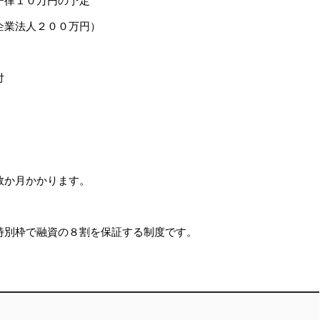
企業法人２００万円）
付
号
数か月かかります。
特別枠で融資の８割を保証する制度です。