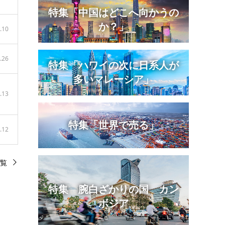
特集「中国はどこへ向かうの
か？」
.10
.26
特集「ハワイの次に日系人が
多いマレーシア」
.13
特集「世界で売る」
.12
覧
特集 腕白ざかりの国 カン
ボジア