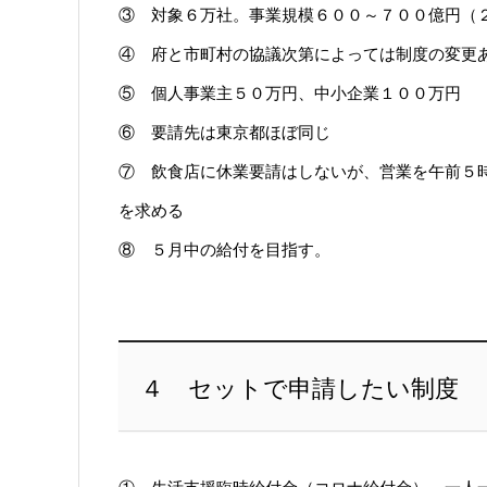
③ 対象６万社。事業規模６００～７００億円（
④ 府と市町村の協議次第によっては制度の変更
⑤ 個人事業主５０万円、中小企業１００万円
⑥ 要請先は東京都ほぼ同じ
⑦ 飲食店に休業要請はしないが、営業を午前５
を求める
⑧ ５月中の給付を目指す。
４ セットで申請したい制度
① 生活支援臨時給付金（コロナ給付金） 一人