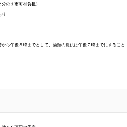
２分の１市町村負担）
あり
時から午後８時までとして、酒類の提供は午後７時までにすること
一律１０万円の予定