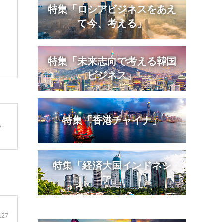
特集「ロシアビジネスをあえ
て今、考える」
特集「未来志向で考える韓国
ビジネス」
特集「香港チャイナ」
特集「経済大国インドネシ
ア」
.27