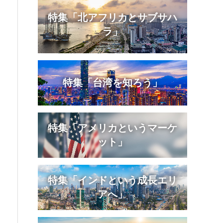
特集「北アフリカとサブサハ
ラ」
特集「台湾を知ろう」
特集「アメリカというマーケ
ット」
特集「インドという成長エリ
アへ」