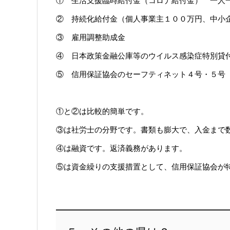
② 持続化給付金（個人事業主１００万円、中小
③ 雇用調整助成金
④ 日本政策金融公庫等のウイルス感染症特別貸
⑤ 信用保証協会のセーフティネット４号・５
①と②は比較的簡単です。
③は社労士の分野です。書類も膨大で、入金まで
④は融資です。返済義務があります。
⑤は資金繰りの支援措置として、信用保証協会が