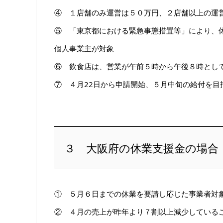
④ １店舗のみ運営は５０万円、２店舗以上の運
⑤ 「東京都における緊急事態措置等」により、
個人事業主が対象
⑥ 飲食店は、営業が午前５時から午後８時とし
⑦ ４月22日から申請開始、５月中旬の給付を目
３ 大阪府の休業支援金の場合
① ５月６日までの休業を要請し応じた事業者対
② ４月の売上が昨年より７割以上減少している