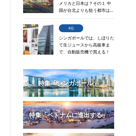
メリカと日本は？その１ 中
国が台北よりも狙う都市は…
4位
シンガポールでは、しぼりた
て生ジュースから高級車ま
で、自動販売機で買える！
特集「シンガポール」
特集「ベトナムに進出する」