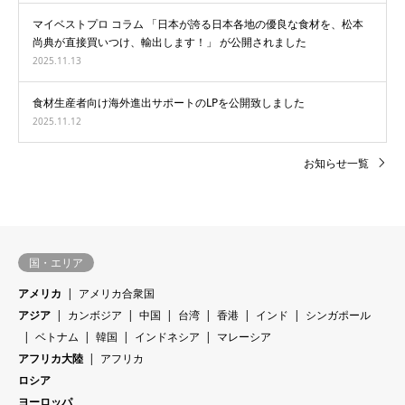
マイベストプロ コラム 「日本が誇る日本各地の優良な食材を、松本
尚典が直接買いつけ、輸出します！」 が公開されました
2025.11.13
食材生産者向け海外進出サポートのLPを公開致しました
2025.11.12
お知らせ一覧
国・エリア
アメリカ
アメリカ合衆国
アジア
カンボジア
中国
台湾
香港
インド
シンガポール
ベトナム
韓国
インドネシア
マレーシア
アフリカ大陸
アフリカ
ロシア
ヨーロッパ